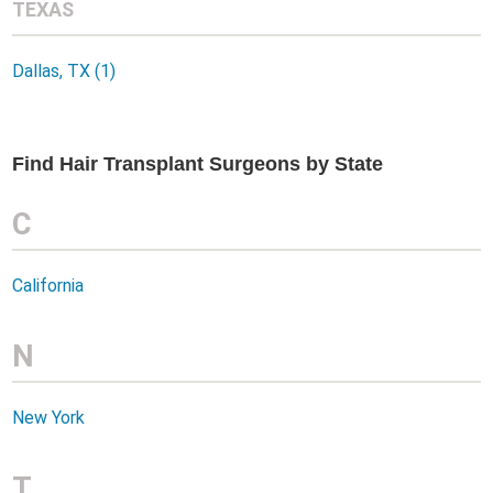
TEXAS
Dallas, TX (1)
Find Hair Transplant Surgeons by State
C
California
N
New York
T