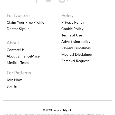
For Doctors
Policy
Claim Your Free Profile
Privacy Policy
Doctor Sign In
Cookie Policy
Terms of Use
Advertising policy
About
Review Guidelines
Contact Us
Medical Disclaimer
About EnhanceMyself
Removal Request
Medical Team
For Patients
Join Now
Sign In
© 2024 EnhanceMyself
Please note, any information on this page is provided to you for educational and/or