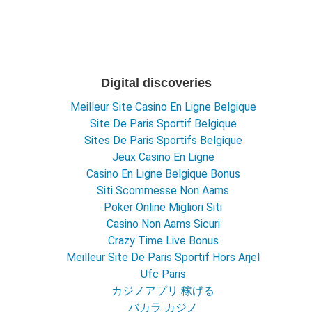
Digital discoveries
Meilleur Site Casino En Ligne Belgique
Site De Paris Sportif Belgique
Sites De Paris Sportifs Belgique
Jeux Casino En Ligne
Casino En Ligne Belgique Bonus
Siti Scommesse Non Aams
Poker Online Migliori Siti
Casino Non Aams Sicuri
Crazy Time Live Bonus
Meilleur Site De Paris Sportif Hors Arjel
Ufc Paris
カジノアプリ 稼げる
バカラ カジノ