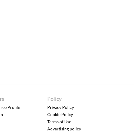
rs
Policy
ree Profile
Privacy Policy
In
Cookie Policy
Terms of Use
Advertising policy