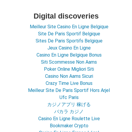
Digital discoveries
Meilleur Site Casino En Ligne Belgique
Site De Paris Sportif Belgique
Sites De Paris Sportifs Belgique
Jeux Casino En Ligne
Casino En Ligne Belgique Bonus
Siti Scommesse Non Aams
Poker Online Migliori Siti
Casino Non Aams Sicuri
Crazy Time Live Bonus
Meilleur Site De Paris Sportif Hors Arjel
Ufc Paris
カジノアプリ 稼げる
バカラ カジノ
Casino En Ligne Roulette Live
Bookmaker Crypto