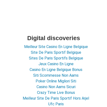
Digital discoveries
Meilleur Site Casino En Ligne Belgique
Site De Paris Sportif Belgique
Sites De Paris Sportifs Belgique
Jeux Casino En Ligne
Casino En Ligne Belgique Bonus
Siti Scommesse Non Aams
Poker Online Migliori Siti
Casino Non Aams Sicuri
Crazy Time Live Bonus
Meilleur Site De Paris Sportif Hors Arjel
Ufc Paris