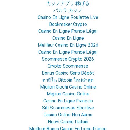
カジノアプリ 稼げる
バカラ カジノ
Casino En Ligne Roulette Live
Bookmaker Crypto
Casino En Ligne France Légal
Casino En Ligne
Meilleur Casino En Ligne 2026
Casino En Ligne France Légal
Scommesse Crypto 2026
Crypto Scommesse
Bonus Casino Sans Dépôt
คาสิโน Bitcoin ใหม่ล่าสุด
Migliori Giochi Casino Online
Migliori Casino Online
Casino En Ligne Français
Siti Scommesse Sportive
Casino Online Non Aams
Nuovi Casino Italiani
Meilleur Bonus Casino En Ligne France