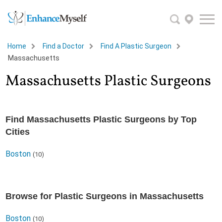
Home
Find a Doctor
Find A Plastic Surgeon
Massachusetts
Massachusetts Plastic Surgeons
Find Massachusetts Plastic Surgeons by Top
Cities
Boston
(10)
Browse for Plastic Surgeons in Massachusetts
Boston
(10)