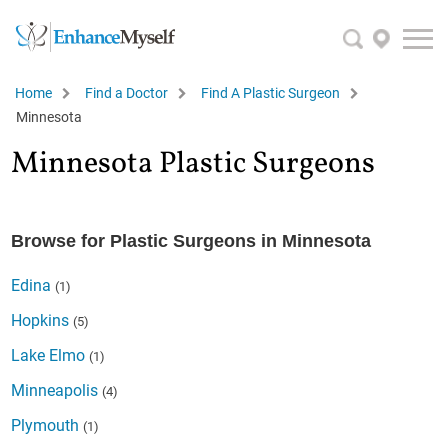
Home
Find a Doctor
Find A Plastic Surgeon
Minnesota
Minnesota Plastic Surgeons
Browse for Plastic Surgeons in Minnesota
Edina
(1)
Hopkins
(5)
Lake Elmo
(1)
Minneapolis
(4)
Plymouth
(1)