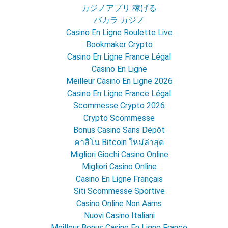
カジノアプリ 稼げる
バカラ カジノ
Casino En Ligne Roulette Live
Bookmaker Crypto
Casino En Ligne France Légal
Casino En Ligne
Meilleur Casino En Ligne 2026
Casino En Ligne France Légal
Scommesse Crypto 2026
Crypto Scommesse
Bonus Casino Sans Dépôt
คาสิโน Bitcoin ใหม่ล่าสุด
Migliori Giochi Casino Online
Migliori Casino Online
Casino En Ligne Français
Siti Scommesse Sportive
Casino Online Non Aams
Nuovi Casino Italiani
Meilleur Bonus Casino En Ligne France