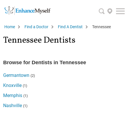
Home
Find a Doctor
Find A Dentist
Tennessee
Tennessee Dentists
Browse for Dentists in Tennessee
Germantown
(2)
Knoxville
(1)
Memphis
(1)
Nashville
(1)