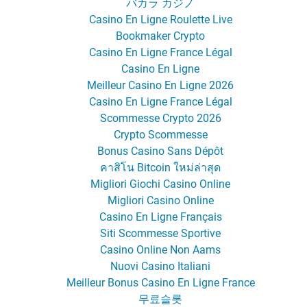
バカラ カジノ
Casino En Ligne Roulette Live
Bookmaker Crypto
Casino En Ligne France Légal
Casino En Ligne
Meilleur Casino En Ligne 2026
Casino En Ligne France Légal
Scommesse Crypto 2026
Crypto Scommesse
Bonus Casino Sans Dépôt
คาสิโน Bitcoin ใหม่ล่าสุด
Migliori Giochi Casino Online
Migliori Casino Online
Casino En Ligne Français
Siti Scommesse Sportive
Casino Online Non Aams
Nuovi Casino Italiani
Meilleur Bonus Casino En Ligne France
무료슬롯