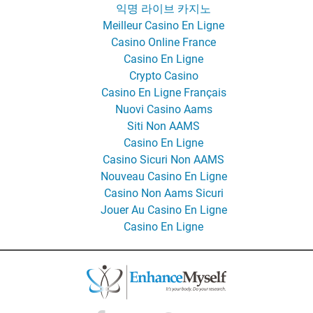
익명 라이브 카지노
Meilleur Casino En Ligne
Casino Online France
Casino En Ligne
Crypto Casino
Casino En Ligne Français
Nuovi Casino Aams
Siti Non AAMS
Casino En Ligne
Casino Sicuri Non AAMS
Nouveau Casino En Ligne
Casino Non Aams Sicuri
Jouer Au Casino En Ligne
Casino En Ligne