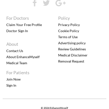
For Doctors
Policy
Claim Your Free Profile
Privacy Policy
Doctor Sign In
Cookie Policy
Terms of Use
Advertising policy
About
Review Guidelines
Contact Us
Medical Disclaimer
About EnhanceMyself
Removal Request
Medical Team
For Patients
Join Now
Sign In
© 2024 EnhanceMyself