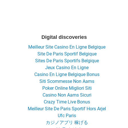
Digital discoveries
Meilleur Site Casino En Ligne Belgique
Site De Paris Sportif Belgique
Sites De Paris Sportifs Belgique
Jeux Casino En Ligne
Casino En Ligne Belgique Bonus
Siti Scommesse Non Aams
Poker Online Migliori Siti
Casino Non Aams Sicuri
Crazy Time Live Bonus
Meilleur Site De Paris Sportif Hors Arjel
Ufc Paris
カジノアプリ 稼げる