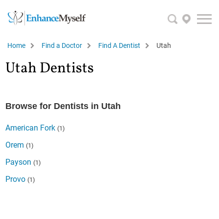
Home
Find a Doctor
Find A Dentist
Utah
Utah Dentists
Browse for Dentists in Utah
American Fork
(1)
Orem
(1)
Payson
(1)
Provo
(1)