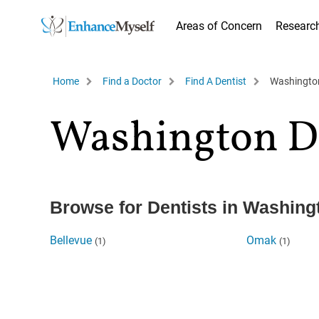
Areas of Concern
Researc
Home
Find a Doctor
Find A Dentist
Washingto
Washington D
Browse for Dentists in Washing
Bellevue
Omak
(1)
(1)