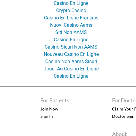
Casino En Ligne
Crypto Casino
Casino En Ligne Français
Nuovi Casino Aams
Siti Non AAMS
Casino En Ligne
Casino Sicuri Non AAMS
Nouveau Casino En Ligne
Casino Non Aams Sicuri
Jouer Au Casino En Ligne
Casino En Ligne
For Patients
For Docto
Join Now
Claim Your F
Sign In
Doctor Sign 
About