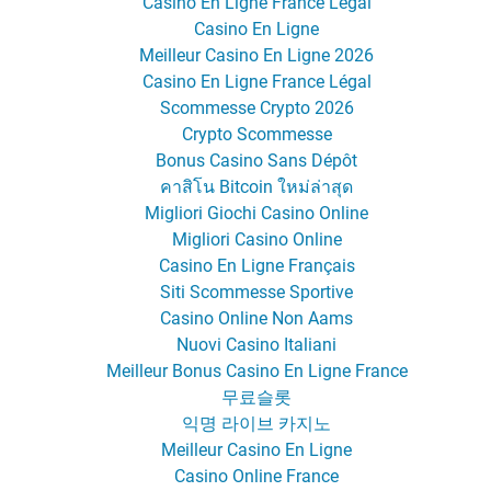
Casino En Ligne France Légal
Casino En Ligne
Meilleur Casino En Ligne 2026
Casino En Ligne France Légal
Scommesse Crypto 2026
Crypto Scommesse
Bonus Casino Sans Dépôt
คาสิโน Bitcoin ใหม่ล่าสุด
Migliori Giochi Casino Online
Migliori Casino Online
Casino En Ligne Français
Siti Scommesse Sportive
Casino Online Non Aams
Nuovi Casino Italiani
Meilleur Bonus Casino En Ligne France
무료슬롯
익명 라이브 카지노
Meilleur Casino En Ligne
Casino Online France