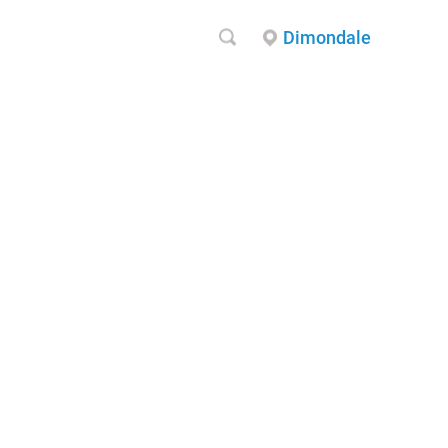
Dimondale