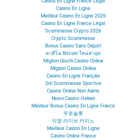
Casino En Ligne France Légal
Casino En Ligne
Meilleur Casino En Ligne 2026
Casino En Ligne France Légal
Scommesse Crypto 2026
Crypto Scommesse
Bonus Casino Sans Dépôt
คาสิโน Bitcoin ใหม่ล่าสุด
Migliori Giochi Casino Online
Migliori Casino Online
Casino En Ligne Français
Siti Scommesse Sportive
Casino Online Non Aams
Nuovi Casino Italiani
Meilleur Bonus Casino En Ligne France
무료슬롯
익명 라이브 카지노
Meilleur Casino En Ligne
Casino Online France