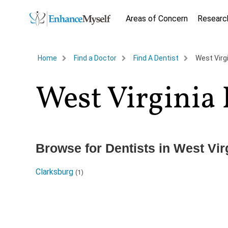
Areas of Concern
Researc
Home
Find a Doctor
Find A Dentist
West Virg
West Virginia 
Browse for Dentists in West Vir
Clarksburg
(1)