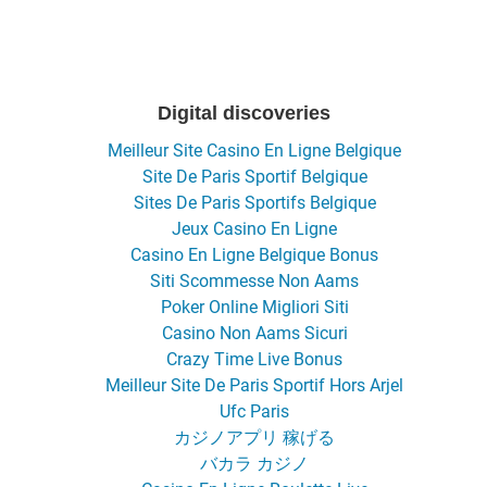
Digital discoveries
Meilleur Site Casino En Ligne Belgique
Site De Paris Sportif Belgique
Sites De Paris Sportifs Belgique
Jeux Casino En Ligne
Casino En Ligne Belgique Bonus
Siti Scommesse Non Aams
Poker Online Migliori Siti
Casino Non Aams Sicuri
Crazy Time Live Bonus
Meilleur Site De Paris Sportif Hors Arjel
Ufc Paris
カジノアプリ 稼げる
バカラ カジノ