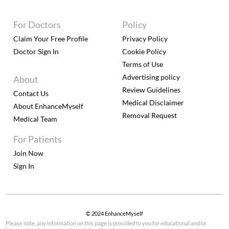
For Doctors
Policy
Claim Your Free Profile
Privacy Policy
Doctor Sign In
Cookie Policy
Terms of Use
Advertising policy
About
Review Guidelines
Contact Us
Medical Disclaimer
About EnhanceMyself
Removal Request
Medical Team
For Patients
Join Now
Sign In
© 2024 EnhanceMyself
Please note, any information on this page is provided to you for educational and/or