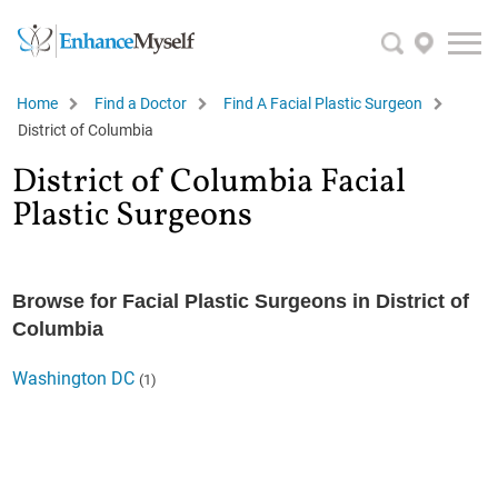
Home
Find a Doctor
Find A Facial Plastic Surgeon
District of Columbia
District of Columbia Facial
Plastic Surgeons
Browse for Facial Plastic Surgeons in District of
Columbia
Washington DC
(1)