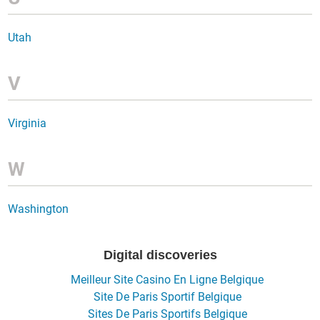
Utah
V
Virginia
W
Washington
Digital discoveries
Meilleur Site Casino En Ligne Belgique
Site De Paris Sportif Belgique
Sites De Paris Sportifs Belgique