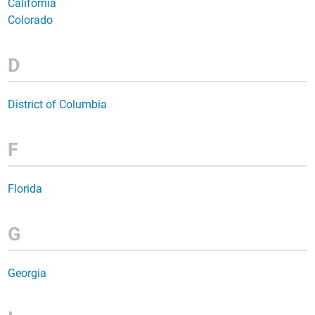
California
Colorado
D
District of Columbia
F
Florida
G
Georgia