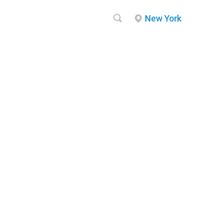
New York