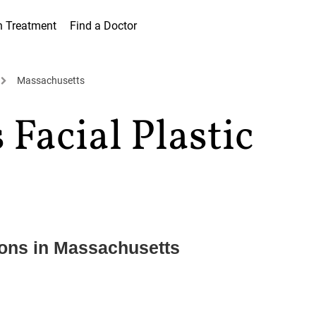
h Treatment
Find a Doctor
Massachusetts
Facial Plastic
eons in Massachusetts