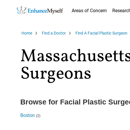
Areas of Concern
Researc
Home
Find a Doctor
Find A Facial Plastic Surgeon
Massachusetts 
Surgeons
Browse for Facial Plastic Surg
Boston
(2)