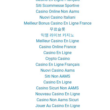
Siti Scommesse Sportive
Casino Online Non Aams
Nuovi Casino Italiani
Meilleur Bonus Casino En Ligne France
무료슬롯
익명 라이브 카지노
Meilleur Casino En Ligne
Casino Online France
Casino En Ligne
Crypto Casino
Casino En Ligne Français
Nuovi Casino Aams
Siti Non AAMS
Casino En Ligne
Casino Sicuri Non AAMS
Nouveau Casino En Ligne
Casino Non Aams Sicuri
Jouer Au Casino En Ligne