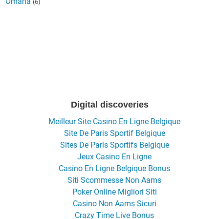
Omaha
(6)
Digital discoveries
Meilleur Site Casino En Ligne Belgique
Site De Paris Sportif Belgique
Sites De Paris Sportifs Belgique
Jeux Casino En Ligne
Casino En Ligne Belgique Bonus
Siti Scommesse Non Aams
Poker Online Migliori Siti
Casino Non Aams Sicuri
Crazy Time Live Bonus