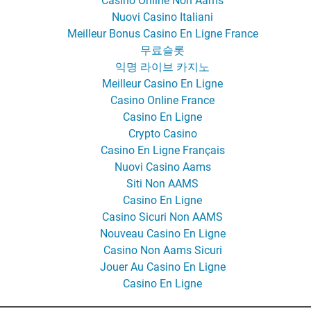
Casino Online Non Aams
Nuovi Casino Italiani
Meilleur Bonus Casino En Ligne France
무료슬롯
익명 라이브 카지노
Meilleur Casino En Ligne
Casino Online France
Casino En Ligne
Crypto Casino
Casino En Ligne Français
Nuovi Casino Aams
Siti Non AAMS
Casino En Ligne
Casino Sicuri Non AAMS
Nouveau Casino En Ligne
Casino Non Aams Sicuri
Jouer Au Casino En Ligne
Casino En Ligne