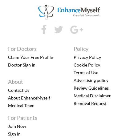
For Doctors
Policy
Claim Your Free Profile
Privacy Policy
Doctor Sign In
Cookie Policy
Terms of Use
Advertising policy
About
Review Guidelines
Contact Us
Medical Disclaimer
About EnhanceMyself
Removal Request
Medical Team
For Patients
Join Now
Sign In