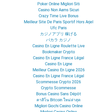
Poker Online Migliori Siti
Casino Non Aams Sicuri
Crazy Time Live Bonus
Meilleur Site De Paris Sportif Hors Arjel
Ufc Paris
カジノアプリ 稼げる
バカラ カジノ
Casino En Ligne Roulette Live
Bookmaker Crypto
Casino En Ligne France Légal
Casino En Ligne
Meilleur Casino En Ligne 2026
Casino En Ligne France Légal
Scommesse Crypto 2026
Crypto Scommesse
Bonus Casino Sans Dépôt
คาสิโน Bitcoin ใหม่ล่าสุด
Migliori Giochi Casino Online
Migliori Casino Online