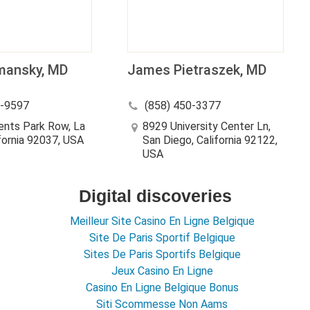
mansky, MD
James Pietraszek, MD
0-9597
(858) 450-3377
nts Park Row, La
8929 University Center Ln,
ifornia 92037, USA
San Diego, California 92122,
USA
Digital discoveries
Meilleur Site Casino En Ligne Belgique
Site De Paris Sportif Belgique
Sites De Paris Sportifs Belgique
Jeux Casino En Ligne
Casino En Ligne Belgique Bonus
Siti Scommesse Non Aams