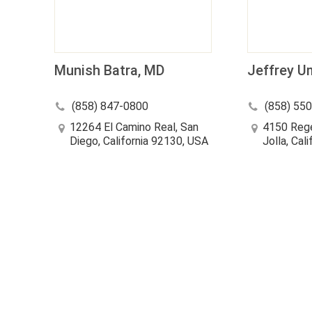
Munish Batra, MD
Jeffrey U
(858) 847-0800
(858) 55
12264 El Camino Real, San
4150 Rege
Diego, California 92130, USA
Jolla, Cal