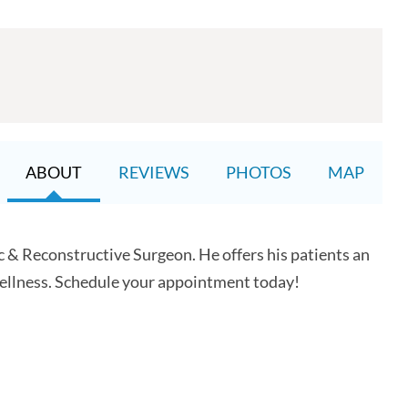
ABOUT
REVIEWS
PHOTOS
MAP
c & Reconstructive Surgeon. He offers his patients an
ellness. Schedule your appointment today!