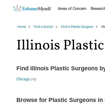
Areas of Concern
Researc
Home
Find a Doctor
Find A Plastic Surgeon
Ill
Illinois Plast
Find Illinois Plastic Surgeons b
Chicago
(15)
Browse for Plastic Surgeons in I