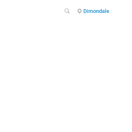
Dimondale