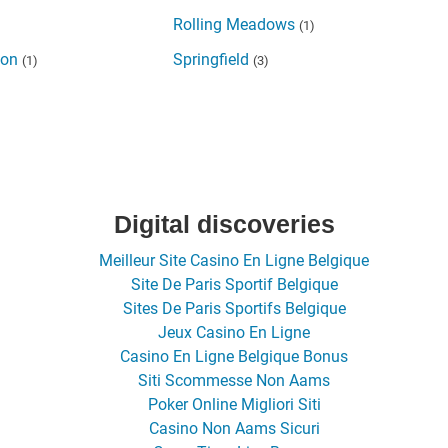
Rolling Meadows
(1)
ton
Springfield
(1)
(3)
Digital discoveries
Meilleur Site Casino En Ligne Belgique
Site De Paris Sportif Belgique
Sites De Paris Sportifs Belgique
Jeux Casino En Ligne
Casino En Ligne Belgique Bonus
Siti Scommesse Non Aams
Poker Online Migliori Siti
Casino Non Aams Sicuri