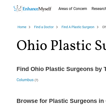
Areas of Concern
Researc
Home
Find a Doctor
Find A Plastic Surgeon
Oh
Ohio Plastic 
Find Ohio Plastic Surgeons by T
Columbus
(7)
Browse for Plastic Surgeons in